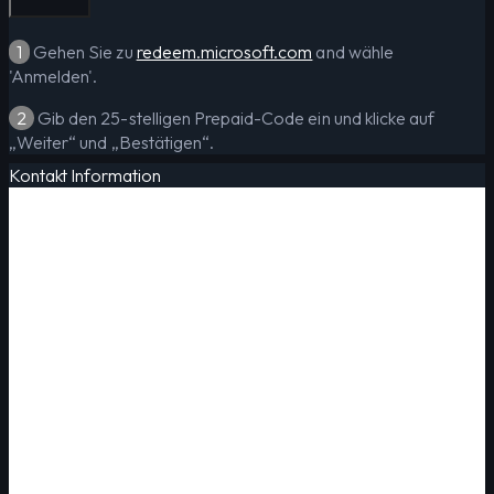
1
Gehen Sie zu
redeem.microsoft.com
and wähle
'Anmelden'.
2
Gib den 25-stelligen Prepaid-Code ein und klicke auf
„Weiter“ und „Bestätigen“.
Kontakt Information