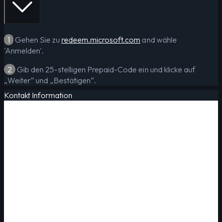
1
Gehen Sie zu
redeem.microsoft.com
and wähle
'Anmelden'.
2
Gib den 25-stelligen Prepaid-Code ein und klicke auf
„Weiter“ und „Bestätigen“.
Kontakt Information