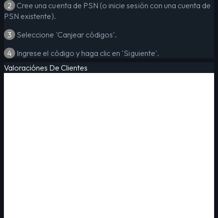
2
Cree una cuenta de PSN (o inicie sesión con una cuenta de
PSN existente).
3
Seleccione 'Canjear códigos'.
4
Ingrese el código y haga clic en 'Siguiente'.
Valoraciónes De Clientes