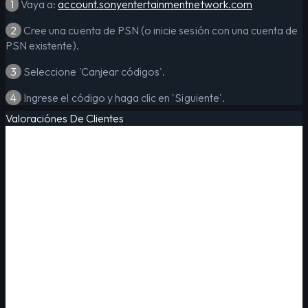
1
Vaya a:
account.sonyentertainmentnetwork.com
2
Cree una cuenta de PSN (o inicie sesión con una cuenta de
PSN existente).
3
Seleccione 'Canjear códigos'.
4
Ingrese el código y haga clic en 'Siguiente'.
Valoraciónes De Clientes