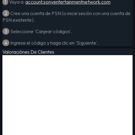
1
Vaya a:
account.sonyentertainmentnetwork.com
2
Cree una cuenta de PSN (o inicie sesión con una cuenta de
PSN existente).
3
Seleccione 'Canjear códigos'.
4
Ingrese el código y haga clic en 'Siguiente'.
Valoraciónes De Clientes