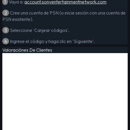
1
Vaya a:
account.sonyentertainmentnetwork.com
2
Cree una cuenta de PSN (o inicie sesión con una cuenta de
PSN existente).
3
Seleccione 'Canjear códigos'.
4
Ingrese el código y haga clic en 'Siguiente'.
Valoraciónes De Clientes