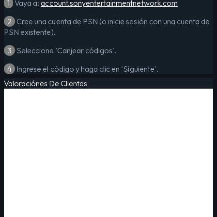
1
Vaya a:
account.sonyentertainmentnetwork.com
2
Cree una cuenta de PSN (o inicie sesión con una cuenta de
PSN existente).
3
Seleccione 'Canjear códigos'.
4
Ingrese el código y haga clic en 'Siguiente'.
Valoraciónes De Clientes