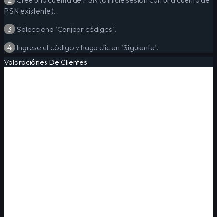
PSN existente).
3
Seleccione 'Canjear códigos'.
4
Ingrese el código y haga clic en 'Siguiente'.
Valoraciónes De Clientes