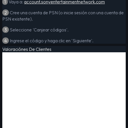
1
Vaya a:
account.sonyentertainmentnetwork.com
2
Cree una cuenta de PSN (o inicie sesión con una cuenta de
PSN existente).
3
Seleccione 'Canjear códigos'.
4
Ingrese el código y haga clic en 'Siguiente'.
Valoraciónes De Clientes