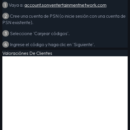
1
Vaya a:
account.sonyentertainmentnetwork.com
2
Cree una cuenta de PSN (o inicie sesión con una cuenta de
PSN existente).
3
Seleccione 'Canjear códigos'.
4
Ingrese el código y haga clic en 'Siguiente'.
Valoraciónes De Clientes