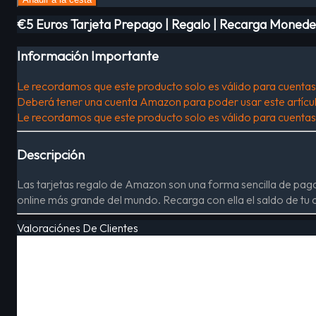
€5 Euros Tarjeta Prepago | Regalo | Recarga Moneder
Información Importante
Le recordamos que este producto solo es válido para cuentas d
Deberá tener una cuenta Amazon para poder usar este artícu
Le recordamos que este producto solo es válido para cuentas d
Descripción
Las tarjetas regalo de Amazon son una forma sencilla de paga
online más grande del mundo. Recarga con ella el saldo de t
Valoraciónes De Clientes