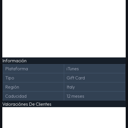
Información
Plataforma
iTunes
Tipo
Gift Card
Región
Italy
Caducidad
12 meses
Valoraciónes De Clientes