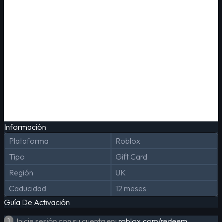
Información
Plataforma
Roblox
Tipo
Gift Card
Región
UK
Caducidad
12 meses
Guía De Activación
1
Inicie sesión con su cuenta en:
roblox.com/redeem