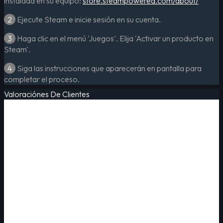
instalada en su equipo:
store.steampowered.com/about/
2
Ejecute Steam e inicie sesión en su cuenta.
3
Haga clic en el menú 'Juegos'. Elija 'Activar un producto en
Steam'.
4
Siga las instrucciones que aparecerán en pantalla para
completar el proceso.
Valoraciónes De Clientes