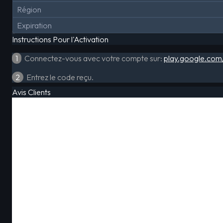
Région
Expiration
Instructions Pour l'Activation
1
Connectez-vous avec votre compte sur:
play.google.com
2
Entrez le code reçu.
Avis Clients