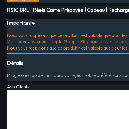
R$10 BRL | Réels Carte Prépayée | Cadeau | Recharger
Importante
Nous vous rappelons que ce produit n'est valable que pour les
Vous devez avoir un compte Google Play pour utiliser cet artic
Nous vous rappelons que ce produit n'est valable que pour les
Détails
Progressez rapidement dans votre jeu mobile préféré sans car
Avis Clients