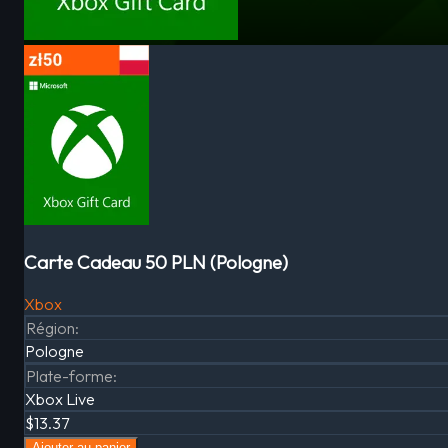
Carte Cadeau 50 PLN (Pologne)
Xbox
Région
:
Pologne
Plate-forme
:
Xbox Live
$13.37
Ajouter au panier