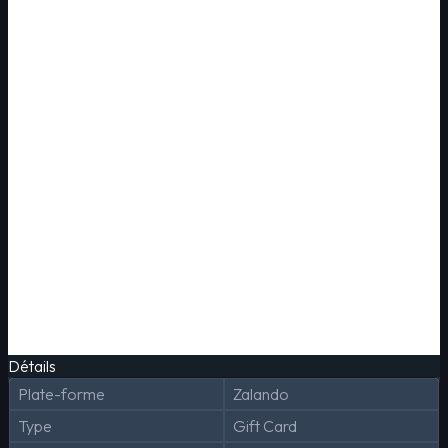
Détails
Plate-forme
Zalando
Type
Gift Card