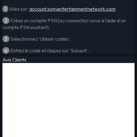
1
Allez sur:
account.sonyentertainmentnetwork.com
2
Créez un compte PSN (ou connectez-vous à l'aide d'un
compte PSN existant).
3
Sélectionnez 'Utiliser codes'.
4
Entrez le code et cliquez sur 'Suivant'.
Avis Clients