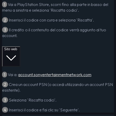
1
Vai a PlayStation Store, scorri fino alla parte in basso del
menu a sinistra e seleziona 'Riscatta codici'.
2
Inserisci il codice con cura e seleziona 'Riscatta'.
3
Il credito o il contenuto del codice verrà aggiunto al tuo
account.
Sito web
1
Vai a:
account.sonyentertainmentnetwork.com
2
Crea un account PSN (o accedi utilizzando un account PSN
esistente).
3
Seleziona 'Riscatta codici'.
4
Inserisci il codice e fai clic su 'Seguente'.