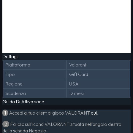
Dettagli
Piattaforma
Valorant
Tipo
Gift Card
Regione
USA
Scadenza
12 mesi
Guida Di Attivazione
1
Accedi al tuo client di gioco VALORANT
qui
.
2
Fai clic sull'icona VALORANT situata nell'angolo destro
della scheda Negozio.