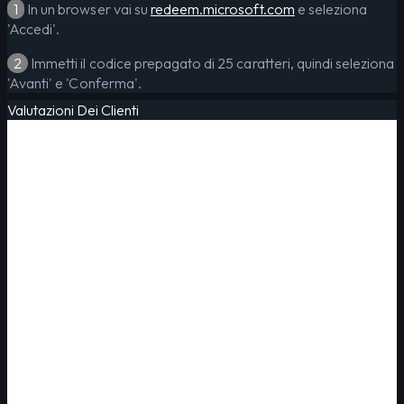
1
In un browser vai su
redeem.microsoft.com
e seleziona
'Accedi'.
2
Immetti il codice prepagato di 25 caratteri, quindi seleziona
'Avanti' e 'Conferma'.
Valutazioni Dei Clienti