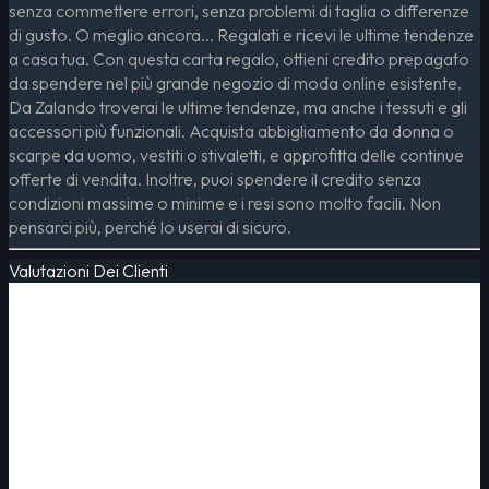
senza commettere errori, senza problemi di taglia o differenze
di gusto. O meglio ancora... Regalati e ricevi le ultime tendenze
a casa tua. Con questa carta regalo, ottieni credito prepagato
da spendere nel più grande negozio di moda online esistente.
Da Zalando troverai le ultime tendenze, ma anche i tessuti e gli
accessori più funzionali. Acquista abbigliamento da donna o
scarpe da uomo, vestiti o stivaletti, e approfitta delle continue
offerte di vendita. Inoltre, puoi spendere il credito senza
condizioni massime o minime e i resi sono molto facili. Non
pensarci più, perché lo userai di sicuro.
Valutazioni Dei Clienti