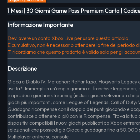
1 Mesi | 30 Giorni Game Pass Premium Carta | Codice
Informazione Importante
Devi avere un conto Xbox Live per usare questo articolo.
È cumulativo, non è necessario attendere la fine del periodo 
Ti ricordiamo che questo prodotto è valido solo per gli accoun
Descrizione
Gioca a Diablo IV, Metaphor: ReFantazio, Hogwarts Legacy e a o
uscita*. Immergiti in un’ampia gamma di franchise leggendari, d
e riproduci i giochi in streaming (inclusi i giochi selezionati ch
giochi più importanti, come League of Legends, Call of Duty: Wa
Guadagna ricompense con il doppio dei punti giocando e acquista
contribuisce a ottenere di più con le Ricompense. Trova la t
dispositivi compatibili I nuovi giochi pubblicati da Xbox entrerann
selezionati che possiedi già Gioca e guadagna fino a 50.000 
Multiplayer online su console