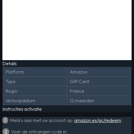
Details
Platform
Amazon
Type
Gift Card
Regio
France
Verloopdatum
12 maanden
Instructies activatie
1
Meld u aan met uw account op:
amazon.es/gc/redeem
2
Voer de ontvangen code in.