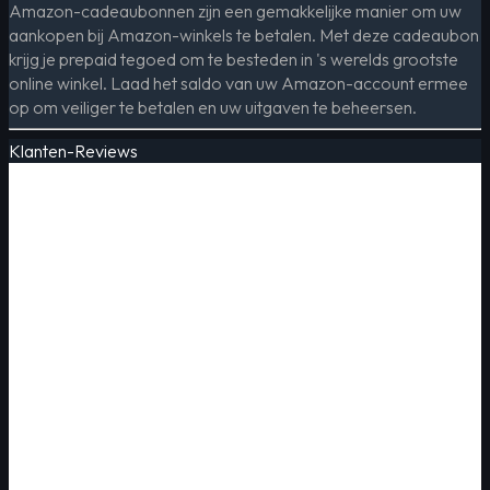
Amazon-cadeaubonnen zijn een gemakkelijke manier om uw
aankopen bij Amazon-winkels te betalen. Met deze cadeaubon
krijg je prepaid tegoed om te besteden in 's werelds grootste
online winkel. Laad het saldo van uw Amazon-account ermee
op om veiliger te betalen en uw uitgaven te beheersen.
Klanten-Reviews