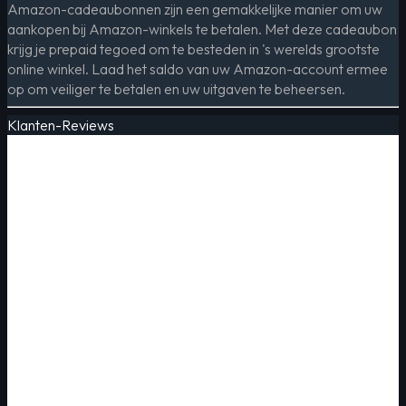
Amazon-cadeaubonnen zijn een gemakkelijke manier om uw
aankopen bij Amazon-winkels te betalen. Met deze cadeaubon
krijg je prepaid tegoed om te besteden in 's werelds grootste
online winkel. Laad het saldo van uw Amazon-account ermee
op om veiliger te betalen en uw uitgaven te beheersen.
Klanten-Reviews