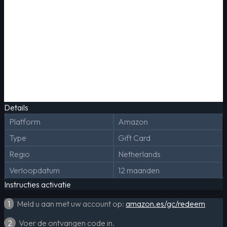
Details
Platform
Amazon
Type
Gift Card
Regio
Netherlands
Verloopdatum
12 maanden
Instructies activatie
1
Meld u aan met uw account op:
amazon.es/gc/redeem
2
Voer de ontvangen code in.