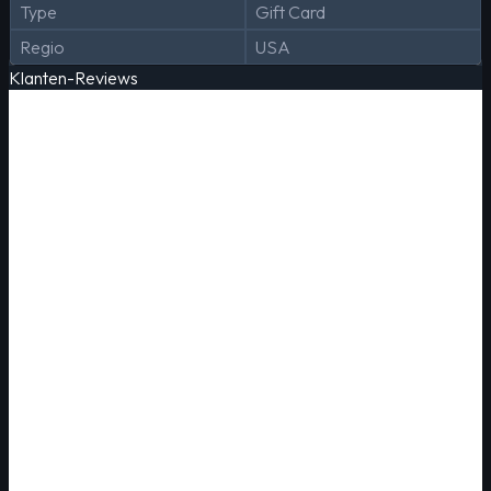
Type
Gift Card
Regio
USA
Klanten-Reviews