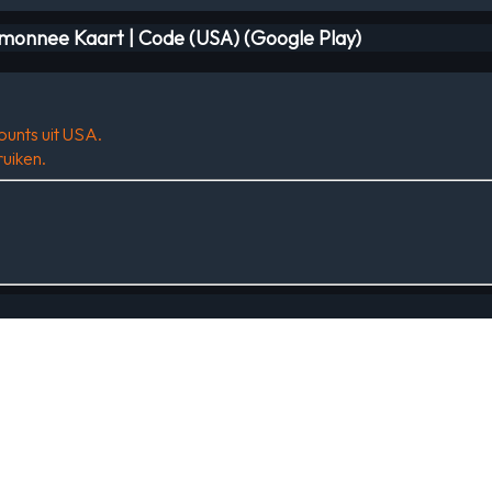
emonnee Kaart | Code (USA) (Google Play)
ounts uit USA.
uiken.