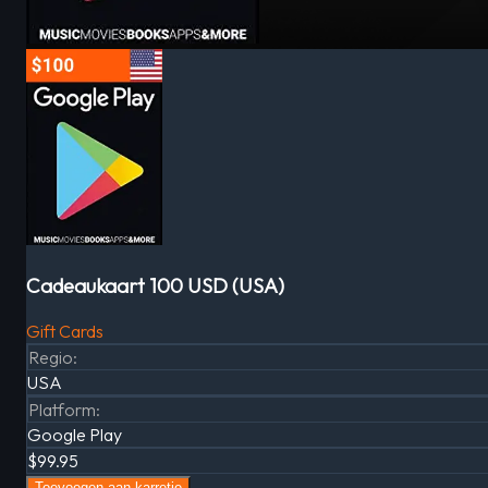
Cadeaukaart 100 USD (USA)
Gift Cards
Regio
:
USA
Platform
:
Google Play
$99.95
Toevoegen aan karretje