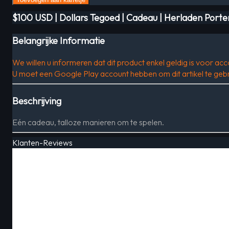
$100 USD | Dollars Tegoed | Cadeau | Herladen Port
Belangrijke Informatie
We willen u informeren dat dit product enkel geldig is voor acc
U moet een Google Play account hebben om dit artikel te gebr
Beschrijving
Eén cadeau, talloze manieren om te spelen.
Klanten-Reviews