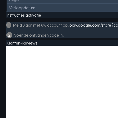
Verloopdatum
Instructies activatie
1
Meld u aan met uw account op:
play.google.com/store?c
2
Voer de ontvangen code in.
Klanten-Reviews