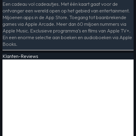
Een cadeau vol cadeautjes. Met één kaart gaat voor de
ontvanger een wereld open op het gebied van entertainment.
Miljoenen apps in de App Store. Toegang tot baanbrekende
games via Apple Arcade. Meer dan 60 miljoen nummers via
Apple Music. Exclusieve programma’s en films van Apple TV+.
En een enorme selectie aan boeken en audioboeken via Apple
Books.
Klanten-Reviews