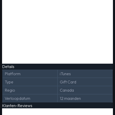
Details
Platform
iTunes
Type
Gift Card
Regio
Canada
Verloopdatum
12 maanden
Klanten-Reviews