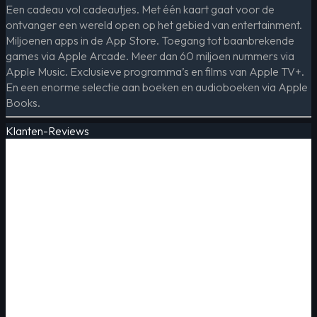
Een cadeau vol cadeautjes. Met één kaart gaat voor de
ontvanger een wereld open op het gebied van entertainment.
Miljoenen apps in de App Store. Toegang tot baanbrekende
games via Apple Arcade. Meer dan 60 miljoen nummers via
Apple Music. Exclusieve programma’s en films van Apple TV+.
En een enorme selectie aan boeken en audioboeken via Apple
Books.
Klanten-Reviews