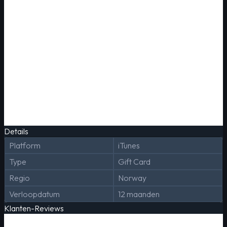
Details
Platform
iTunes
Type
Gift Card
Regio
Norway
Verloopdatum
12 maanden
Klanten-Reviews