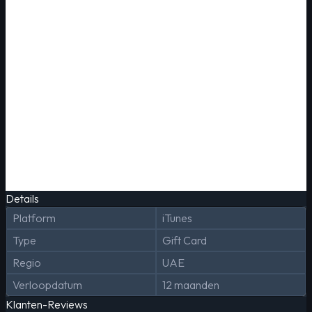
Details
Platform
iTunes
Type
Gift Card
Regio
UAE
Verloopdatum
12 maanden
Klanten-Reviews