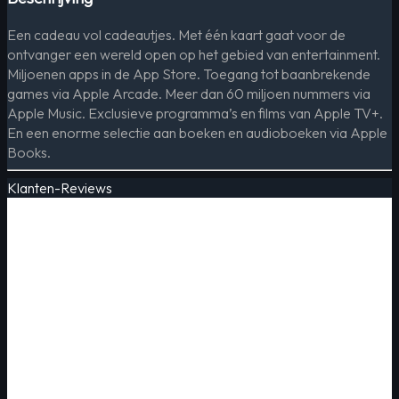
Een cadeau vol cadeautjes. Met één kaart gaat voor de
ontvanger een wereld open op het gebied van entertainment.
Miljoenen apps in de App Store. Toegang tot baanbrekende
games via Apple Arcade. Meer dan 60 miljoen nummers via
Apple Music. Exclusieve programma’s en films van Apple TV+.
En een enorme selectie aan boeken en audioboeken via Apple
Books.
Klanten-Reviews