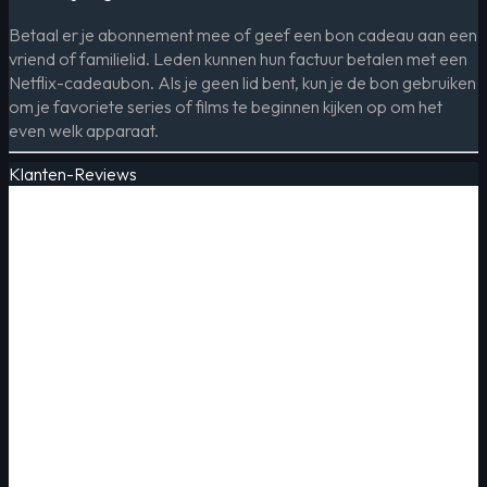
Betaal er je abonnement mee of geef een bon cadeau aan een
vriend of familielid. Leden kunnen hun factuur betalen met een
Netflix-cadeaubon. Als je geen lid bent, kun je de bon gebruiken
om je favoriete series of films te beginnen kijken op om het
even welk apparaat.
Klanten-Reviews