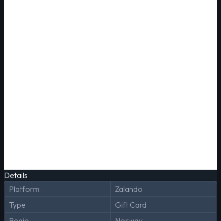
Details
Platform
Zalando
Type
Gift Card
Regio
Norway