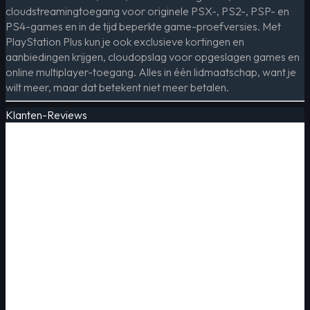
cloudstreamingtoegang voor originele PSX-, PS2-, PSP- en
PS4-games en in de tijd beperkte game-proefversies. Met
PlayStation Plus kun je ook exclusieve kortingen en
aanbiedingen krijgen, cloudopslag voor opgeslagen games en
online multiplayer-toegang. Alles in één lidmaatschap, want je
wilt meer, maar dat betekent niet meer betalen.
Klanten-Reviews