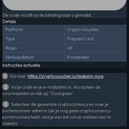
De code wordt na de betaling naar u gemaild.
Details
Platform
Crypto Voucher
Type
Prepaid Card
Regio
UK
Verloopdatum
9 maanden
Instructies activatie
1
Ga naar:
https://cryptovoucher.io/redeem-now
2
Vul je code en je e-mailadres in. Accepteer de
voorwaarden en klik op "Doorgaan".
3
Selecteer de gewenste cryptocurrency en voer je
portemonnee-adres in (als je nog geen cryptocurrency-
portemonnee hebt, vind je een link om er meteen een te
maken).