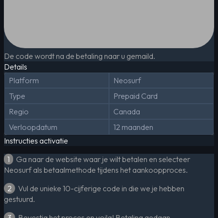
De code wordt na de betaling naar u gemaild.
Details
Platform
Neosurf
Type
Prepaid Card
Regio
Canada
Verloopdatum
12 maanden
Instructies activatie
1
Ga naar de website waar je wilt betalen en selecteer
Neosurf als betaalmethode tijdens het aankoopproces.
2
Vul de unieke 10-cijferige code in die we je hebben
gestuurd.
3
Bevestig het proces en voila! Betaling gedaan.