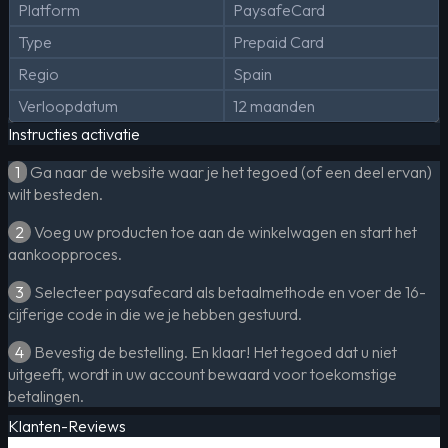
Platform
PaysafeCard
Type
Prepaid Card
Regio
Spain
Verloopdatum
12 maanden
Instructies activatie
1
Ga naar de website waar je het tegoed (of een deel ervan)
wilt besteden.
2
Voeg uw producten toe aan de winkelwagen en start het
aankoopproces.
3
Selecteer paysafecard als betaalmethode en voer de 16-
cijferige code in die we je hebben gestuurd.
4
Bevestig de bestelling. En klaar! Het tegoed dat u niet
uitgeeft, wordt in uw account bewaard voor toekomstige
betalingen.
Klanten-Reviews