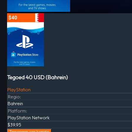
Tegoed 40 USD (Bahrein)
PlayStation
Regio
:
Bahrein
Platform
:
PlayStation Network
$39.95
Toevoegen aan karretje