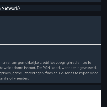
n Network)
manier om gemakkelijke credit toevoeging krediet toe te
e downloadbare inhoud. De PSN-kaart, wanneer ingewisseld,
e games, game uitbreidingen, films en TV-series te kopen voor
milie of vrienden.