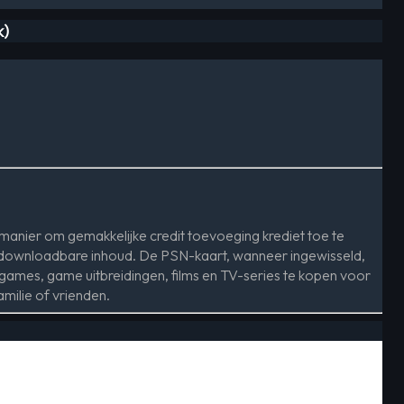
k)
manier om gemakkelijke credit toevoeging krediet toe te
e downloadbare inhoud. De PSN-kaart, wanneer ingewisseld,
e games, game uitbreidingen, films en TV-series te kopen voor
milie of vrienden.