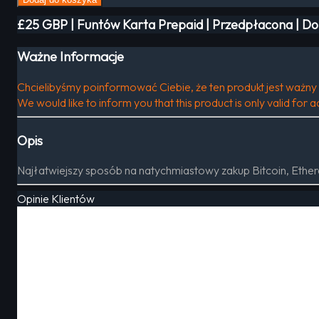
£25 GBP | Funtów Karta Prepaid | Przedpłacona | Do
Ważne Informacje
Chcielibyśmy poinformować Ciebie, że ten produkt jest ważny 
We would like to inform you that this product is only valid for
Opis
Najłatwiejszy sposób na natychmiastowy zakup Bitcoin, Ether
Opinie Klientów