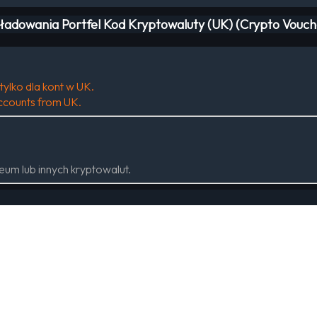
ładowania Portfel Kod Kryptowaluty (UK) (Crypto Vouch
tylko dla kont w UK.
 accounts from UK.
eum lub innych kryptowalut.