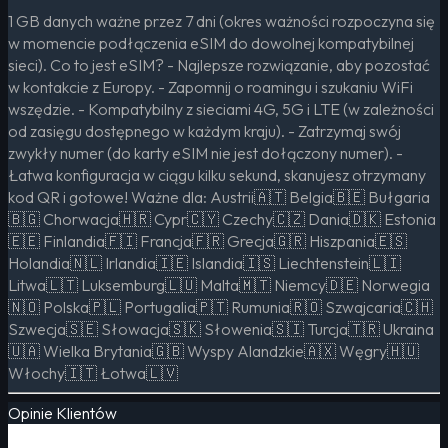
1 GB danych ważne przez 7 dni (okres ważności rozpoczyna się
w momencie podłączenia eSIM do dowolnej kompatybilnej
sieci). Co to jest eSIM? - Najlepsze rozwiązanie, aby pozostać
w kontakcie z Europy. - Zapomnij o roamingu i szukaniu WiFi
wszędzie. - Kompatybilny z sieciami 4G, 5G i LTE (w zależności
od zasięgu dostępnego w każdym kraju). - Zatrzymaj swój
zwykły numer (do karty eSIM nie jest dołączony numer). -
Łatwa konfiguracja w ciągu kilku sekund, skanujesz otrzymany
kod QR i gotowe! Ważne dla: Austrii🇦🇹 Belgia🇧🇪 Bułgaria
🇧🇬 Chorwacja🇭🇷 Cypr🇨🇾 Czechy🇨🇿 Dania🇩🇰 Estonia
🇪🇪 Finlandia🇫🇮 Francja🇫🇷 Grecja🇬🇷 Hiszpania🇪🇸
Holandia🇳🇱 Irlandia🇮🇪 Islandia🇮🇸 Liechtenstein🇱🇮
Litwa🇱🇹 Luksemburg🇱🇺 Malta🇲🇹 Niemcy🇩🇪 Norwegia
🇳🇴 Polska🇵🇱 Portugalia🇵🇹 Rumunia🇷🇴 Szwajcaria🇨🇭
Szwecja🇸🇪 Słowacja🇸🇰 Słowenia🇸🇮 Turcja🇹🇷 Ukraina
🇺🇦 Wielka Brytania🇬🇧 Wyspy Alandzkie🇦🇽 Węgry🇭🇺
Włochy🇮🇹 Łotwa🇱🇻
Opinie Klientów