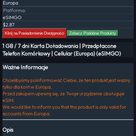
Europa
Platforma
:
eSIMGO
$2.87
Klinij na Powiadomienie Dostępności
Zobacz Podobne Produkty
1 GB / 7 dni Karta Doładowania | Przedpłacone
Telefon Komórkowy | Cellular (Europa) (eSIMGO)
Ważne Informacje
Chcielibyśmy poinformować Ciebie, że ten produkt jest ważny
tylko dla kont w Europa.
Przed zakupem upewnij się, że Twoje urządzenie obsługuje
eSIM.
We would like to inform you that this product is only valid for
accounts from Europa.
Opis