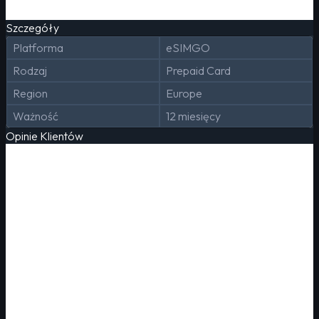
Szczegóły
Platforma
eSIMGO
Rodzaj
Prepaid Card
Region
Europe
Ważność
12 miesięcy
Opinie Klientów