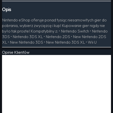
Opis
Nintendo eShop oferuje ponad tysiąc niesamowitych gier do
pobrania, wybierz zwycięzcę i kup! Kupowanie gier nigdy nie
było tak proste! Kompatybilny z: • Nintendo Switch • Nintendo
3DS • Nintendo 3DS XL • Nintendo 2DS • New Nintendo 2DS
XL • New Nintendo 3DS • New Nintendo 3DS XL • Wii U
Opinie Klientów