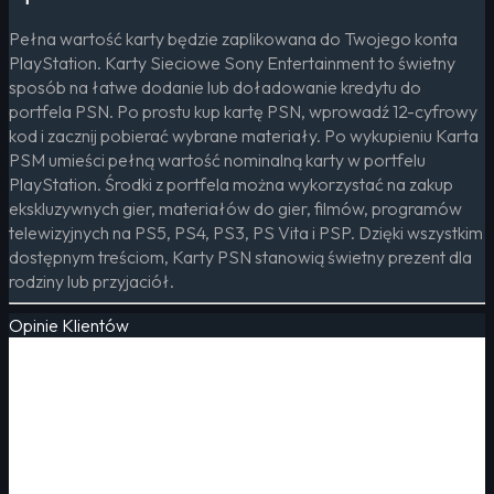
Pełna wartość karty będzie zaplikowana do Twojego konta
PlayStation. Karty Sieciowe Sony Entertainment to świetny
sposób na łatwe dodanie lub doładowanie kredytu do
portfela PSN. Po prostu kup kartę PSN, wprowadź 12-cyfrowy
kod i zacznij pobierać wybrane materiały. Po wykupieniu Karta
PSM umieści pełną wartość nominalną karty w portfelu
PlayStation. Środki z portfela można wykorzystać na zakup
ekskluzywnych gier, materiałów do gier, filmów, programów
telewizyjnych na PS5, PS4, PS3, PS Vita i PSP. Dzięki wszystkim
dostępnym treściom, Karty PSN stanowią świetny prezent dla
rodziny lub przyjaciół.
Opinie Klientów