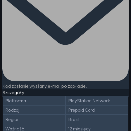
Kod zostanie wysłany e-mail po zapłacie.
Szczegóły
Platforma
PlayStation Network
Rodzaj
Prepaid Card
Region
Brazil
Ważność
12 miesięcy