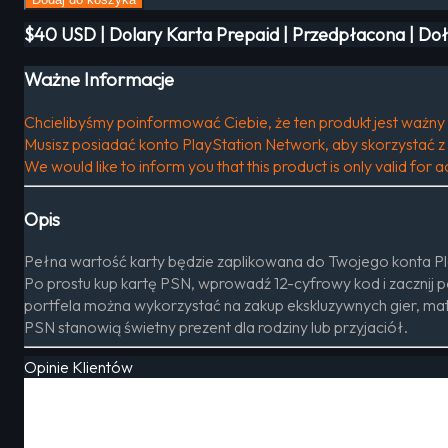
$40 USD | Dolary Karta Prepaid | Przedpłacona | Do
Ważne Informacje
Chcielibyśmy poinformować Ciebie, że ten produkt jest ważny 
Musisz posiadać konto PlayStation Network, aby skorzystać z 
We would like to inform you that this product is only valid for
Opis
Pełna wartość karty będzie zaplikowana do Twojego konta Pl
Po prostu kup kartę PSN, wprowadź 12-cyfrowy kod i zacznij 
portfela można wykorzystać na zakup ekskluzywnych gier, mat
PSN stanowią świetny prezent dla rodziny lub przyjaciół.
Opinie Klientów