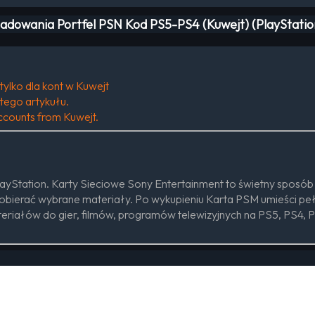
ładowania Portfel PSN Kod PS5-PS4 (Kuwejt) (PlayStati
tylko dla kont w Kuwejt
tego artykułu.
 accounts from Kuwejt.
ayStation. Karty Sieciowe Sony Entertainment to świetny sposób
pobierać wybrane materiały. Po wykupieniu Karta PSM umieści pełn
eriałów do gier, filmów, programów telewizyjnych na PS5, PS4, PS