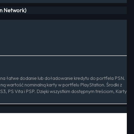
on Network)
 na łatwe dodanie lub doładowanie kredytu do portfela PSN.
ą wartość nominalną karty w portfelu PlayStation. Środki z
3, PS Vita i PSP. Dzięki wszystkim dostępnym treściom, Karty