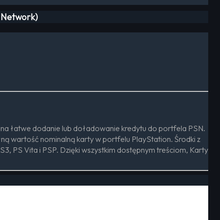
n Network)
 na łatwe dodanie lub doładowanie kredytu do portfela PSN.
ą wartość nominalną karty w portfelu PlayStation. Środki z
3, PS Vita i PSP. Dzięki wszystkim dostępnym treściom, Karty