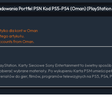
ładowania Portfel PSN Kod PS5-PS4 (Oman) (PlayStatio
 tylko dla kont w Oman
tego artykułu.
r accounts from Oman.
ayStation. Karty Sieciowe Sony Entertainment to świetny sposób
pobierać wybrane materiały. Po wykupieniu Karta PSM umieści pełn
eriałów do gier, filmów, programów telewizyjnych na PS5, PS4, PS