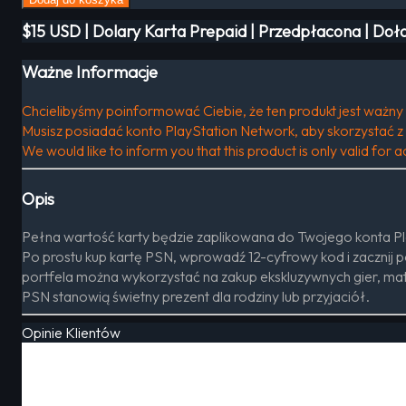
$15 USD | Dolary Karta Prepaid | Przedpłacona | Do
Ważne Informacje
Chcielibyśmy poinformować Ciebie, że ten produkt jest ważny
Musisz posiadać konto PlayStation Network, aby skorzystać z 
We would like to inform you that this product is only valid fo
Opis
Pełna wartość karty będzie zaplikowana do Twojego konta Pl
Po prostu kup kartę PSN, wprowadź 12-cyfrowy kod i zacznij 
portfela można wykorzystać na zakup ekskluzywnych gier, mat
PSN stanowią świetny prezent dla rodziny lub przyjaciół.
Opinie Klientów