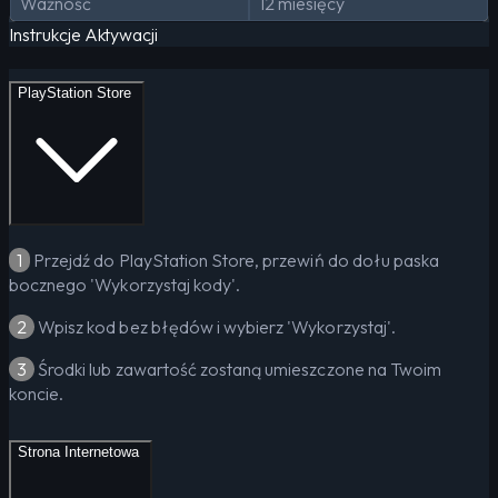
Ważność
12 miesięcy
Instrukcje Aktywacji
PlayStation Store
1
Przejdź do PlayStation Store, przewiń do dołu paska
bocznego 'Wykorzystaj kody'.
2
Wpisz kod bez błędów i wybierz 'Wykorzystaj'.
3
Środki lub zawartość zostaną umieszczone na Twoim
koncie.
Strona Internetowa