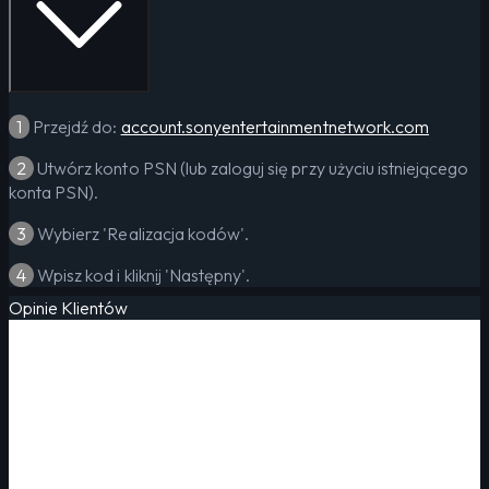
1
Przejdź do:
account.sonyentertainmentnetwork.com
2
Utwórz konto PSN (lub zaloguj się przy użyciu istniejącego
konta PSN).
3
Wybierz 'Realizacja kodów'.
4
Wpisz kod i kliknij 'Następny'.
Opinie Klientów