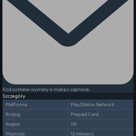
Kod zostanie wysłany e-mail po zapłacie.
Szczegóły
Platforma
PlayStation Network
Rodzaj
Prepaid Card
Region
UK
Ważność
12 miesięcy