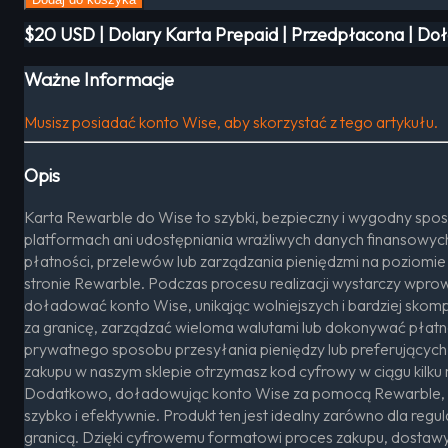
$20 USD | Dolary Karta Prepaid | Przedpłacona | Do
Ważne Informacje
Musisz posiadać konto Wise, aby skorzystać z tego artykułu.
Opis
Karta Rewarble do Wise to szybki, bezpieczny i wygodny spo
platformach ani udostępniania wrażliwych danych finansowyc
płatności, przelewów lub zarządzania pieniędzmi na poziomi
stronie Rewarble. Podczas procesu realizacji wystarczy wpro
doładować konto Wise, unikając wolniejszych i bardziej sko
za granicę, zarządzać wieloma walutami lub dokonywać płatn
prywatnego sposobu przesyłania pieniędzy lub preferujących 
zakupu w naszym sklepie otrzymasz kod cyfrowy w ciągu kilku 
Dodatkowo, doładowując konto Wise za pomocą Rewarble, m
szybko i efektywnie. Produkt ten jest idealny zarówno dla re
granicą. Dzięki cyfrowemu formatowi proces zakupu, dostawy i