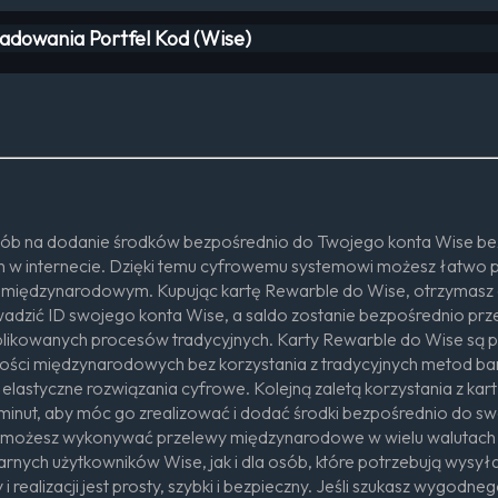
ładowania Portfel Kod (Wise)
sób na dodanie środków bezpośrednio do Twojego konta Wise bez
h w internecie. Dzięki temu cyfrowemu systemowi możesz łatwo p
e międzynarodowym. Kupując kartę Rewarble do Wise, otrzymasz c
wadzić ID swojego konta Wise, a saldo zostanie bezpośrednio prz
mplikowanych procesów tradycyjnych. Karty Rewarble do Wise są 
ości międzynarodowych bez korzystania z tradycyjnych metod ban
elastyczne rozwiązania cyfrowe. Kolejną zaletą korzystania z kar
minut, aby móc go zrealizować i dodać środki bezpośrednio do swo
ożesz wykonywać przelewy międzynarodowe w wielu walutach o
gularnych użytkowników Wise, jak i dla osób, które potrzebują wys
 realizacji jest prosty, szybki i bezpieczny. Jeśli szukasz wygo