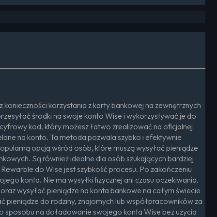
 konieczności korzystania z karty bankowej na zewnętrznych
rzesyłać środki na swoje konto Wise i wykorzystywać je do
yfrowy kod, który możesz łatwo zrealizować na oficjalnej
elane na konto. Ta metoda pozwala szybko i efektywnie
popularną opcją wśród osób, które muszą wysyłać pieniądze
kowych. Są również idealne dla osób szukających bardziej
t Rewarble do Wise jest szybkość procesu. Po zakończeniu
jego konta. Nie ma wysyłki fizycznej ani czasu oczekiwania.
raz wysyłać pieniądze na konta bankowe na całym świecie
yłać pieniądze do rodziny, znajomych lub współpracowników za
dnego sposobu na doładowanie swojego konta Wise bez użycia