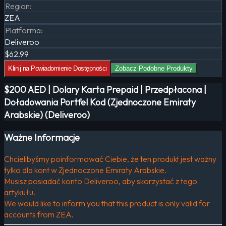
Region
:
ZEA
Platforma
:
Deliveroo
$62.99
Klinij na Powiadomienie Dostępności
Zobacz Podobne Produkty
$200 AED | Dolary Karta Prepaid | Przedpłacona |
Doładowania Portfel Kod (Zjednoczone Emiraty
Arabskie) (Deliveroo)
Ważne Informacje
Chcielibyśmy poinformować Ciebie, że ten produkt jest ważny
tylko dla kont w Zjednoczone Emiraty Arabskie.
Musisz posiadać konto Deliveroo, aby skorzystać z tego
artykułu.
We would like to inform you that this product is only valid for
accounts from ZEA.