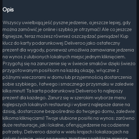
Opis
Wszyscy uwielbiają jeść pyszne jedzenie, a jeszcze lepiej, gdy
można zamówić je online i szybko je otrzymać! Ale co jeszcze
fajniejsze, teraz możesz również oszczędzać pieniądze! Kup
klucz do karty podarunkowej Deliveroo jako ostateczny
prezent dla wygody, ponieważ umożliwia zamawianie jedzenia
na wynos z ulubionych lokalnych miejsc jednym kliknięciem.
Przygotuj się na zanurzenie się w świecie smaków dzięki świeżo
przygotowanym posiłkom na każdą okazję, włącznie z
późnymi wieczorami w domu lub przyjemnością dostarczenia
sobie szybkiego, łatwego i smacznego przysmaku w zaledwie
kilka minut! Ta karta podarunkowa Deliveroo to najlepszy
prezent dla każdego. Zanurz się w szerokim wyborze menu
najlepszych lokalnych restauracji i wybierz najlepsze danie na
dzisiaj, dostarczone bezpośrednio do twojego domu, zaledwie
kilkoma kliknięciami! Twoje ulubione posiłki na wynos: zarówno
duże restauracje, jak i lokalne, oferują jedzenie na codzienne
potrzeby. Deliveroo działa w wielu krajach i lokalizacjach na
całym świecie, więc na pewno znajdziesz najbliższe miejsce.