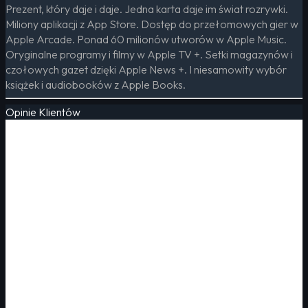
Prezent, który daje i daje. Jedna karta daje im świat rozrywki.
Miliony aplikacji z App Store. Dostęp do przełomowych gier w
Apple Arcade. Ponad 60 milionów utworów w Apple Music.
Oryginalne programy i filmy w Apple TV +. Setki magazynów i
czołowych gazet dzięki Apple News +. I niesamowity wybór
książek i audiobooków z Apple Books.
Opinie Klientów