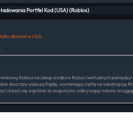
oładowania Portfel Kod (USA) (Roblox)
tylko dla kont w USA.
.
ominkową Roblox na zakup środków Robux (wirtualnych pieniędzy w
ie dwa razy większą frajdę, wymieniając kartę na subskrypcję R
zyć i bawić się wspólnie ze znajomymi, odkrywając miliony wcią