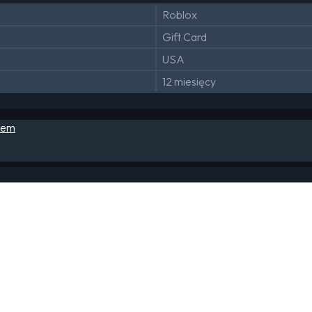
Roblox
Gift Card
USA
12 miesięcy
eem