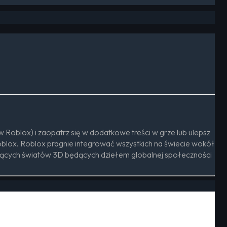
 Roblox) i zaopatrz się w dodatkowe treści w grze lub ulepsz
oblox. Roblox pragnie integrować wszystkich na świecie wokół
gających światów 3D będących dziełem globalnej społeczności